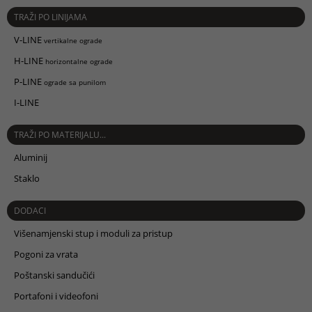
TRAŽI PO LINIJAMA
V-LINE
vertikalne ograde
H-LINE
horizontalne ograde
P-LINE
ograde sa punilom
I-LINE
TRAŽI PO MATERIJALU...
Aluminij
Staklo
DODACI
Višenamjenski stup i moduli za pristup
Pogoni za vrata
Poštanski sandučići
Portafoni i videofoni