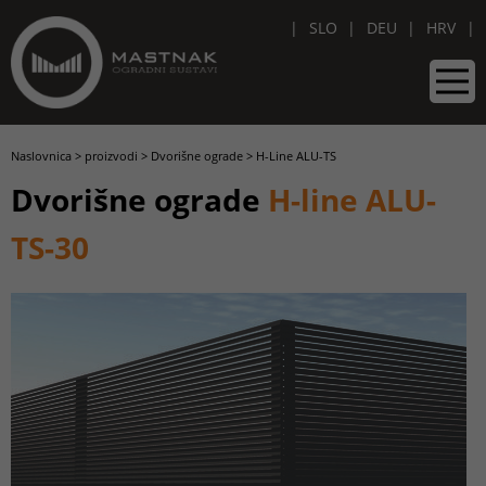
SLO
DEU
HRV
Naslovnica
>
proizvodi
>
Dvorišne ograde
>
H-Line ALU-TS
Dvorišne ograde
H-line ALU-
TS-30