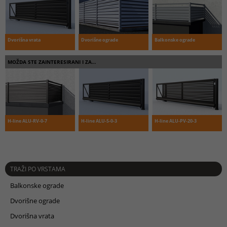
Dvorišna vrata
Dvorišne ograde
Balkonske ograde
MOŽDA STE ZAINTERESIRANI I ZA…
H-line ALU-RV-0-7
H-line ALU-S-0-3
H-line ALU-PV-20-3
TRAŽI PO VRSTAMA
Balkonske ograde
Dvorišne ograde
Dvorišna vrata