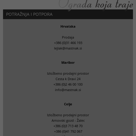
POTRAŽNJA I POTPORA
Hrvatska
Prodaja
+386 (0)31 466 193
lejlak@mastnak.si
Maribor
Izložbeno prodajni prostor
Cesta k Dravi 24
+386 (0)2 46 00 100
info@mastnak.si
Celje
Izložbeno prodajni prostor
Arnovski gozd - Žalec
+386 (0)3 713 48 70
+386 (0)41 792 067