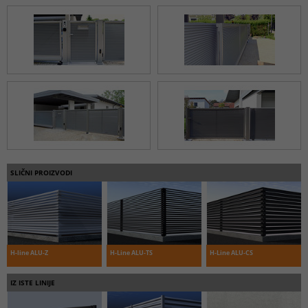
SLIČNI PROIZVODI
H-line ALU-Z
H-Line ALU-TS
H-Line ALU-CS
IZ ISTE LINIJE