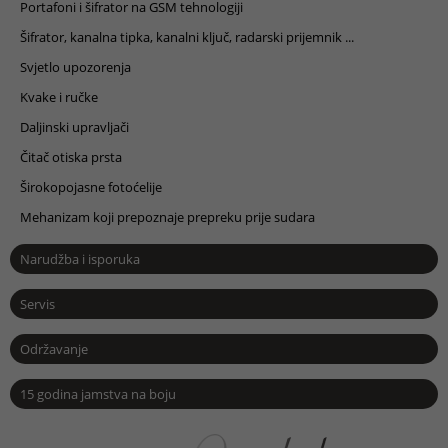
Portafoni i šifrator na GSM tehnologiji
Šifrator, kanalna tipka, kanalni ključ, radarski prijemnik ...
Svjetlo upozorenja
Kvake i ručke
Daljinski upravljači
Čitač otiska prsta
Širokopojasne fotoćelije
Mehanizam koji prepoznaje prepreku prije sudara
Narudžba i isporuka
Servis
Održavanje
15 godina jamstva na boju