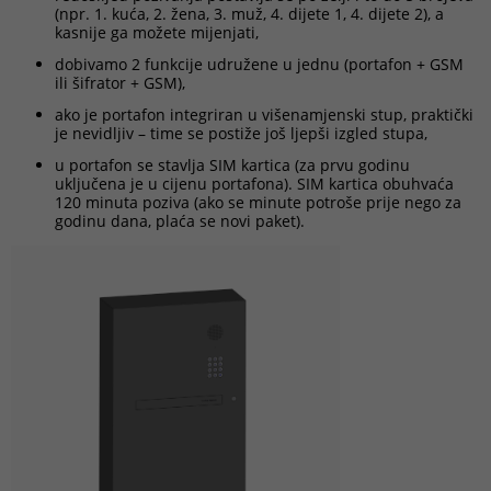
(npr. 1. kuća, 2. žena, 3. muž, 4. dijete 1, 4. dijete 2), a
kasnije ga možete mijenjati,
dobivamo 2 funkcije udružene u jednu (portafon + GSM
ili šifrator + GSM),
ako je portafon integriran u višenamjenski stup, praktički
je nevidljiv – time se postiže još ljepši izgled stupa,
u portafon se stavlja SIM kartica (za prvu godinu
uključena je u cijenu portafona). SIM kartica obuhvaća
120 minuta poziva (ako se minute potroše prije nego za
godinu dana, plaća se novi paket).