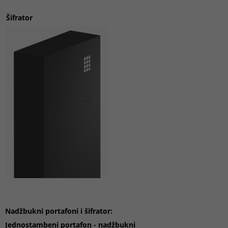
Šifrator
N
adžbukni
portafon
i i šifrator:
Jednostambeni portafon - nadžbukni