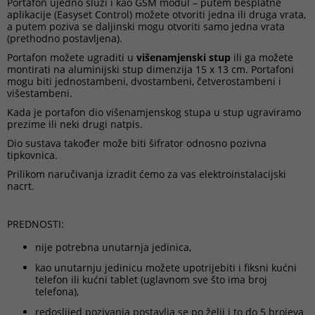
Portafon ujedno služi i kao GSM modul – putem besplatne
aplikacije (Easyset Control) možete otvoriti jedna ili druga vrata,
a putem poziva se daljinski mogu otvoriti samo jedna vrata
(prethodno postavljena).
Portafon možete ugraditi u
višenamjenski stup
ili ga možete
montirati na aluminijski stup dimenzija 15 x 13 cm. Portafoni
mogu biti jednostambeni, dvostambeni, četverostambeni i
višestambeni.
Kada je portafon dio višenamjenskog stupa u stup ugraviramo
prezime ili neki drugi natpis.
Dio sustava također može biti šifrator odnosno pozivna
tipkovnica.
Prilikom naručivanja izradit ćemo za vas elektroinstalacijski
nacrt.
PREDNOSTI:
nije potrebna unutarnja jedinica,
kao unutarnju jedinicu možete upotrijebiti i fiksni kućni
telefon ili kućni tablet (uglavnom sve što ima broj
telefona),
redoslijed pozivanja postavlja se po želji i to do 5 brojeva