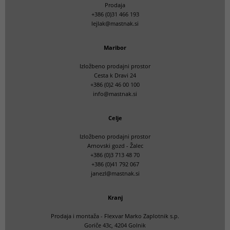
Prodaja
+386 (0)31 466 193
lejlak@mastnak.si
Maribor
Izložbeno prodajni prostor
Cesta k Dravi 24
+386 (0)2 46 00 100
info@mastnak.si
Celje
Izložbeno prodajni prostor
Arnovski gozd - Žalec
+386 (0)3 713 48 70
+386 (0)41 792 067
janezl@mastnak.si
Kranj
Prodaja i montaža - Flexvar Marko Zaplotnik s.p.
Goriče 43c, 4204 Golnik