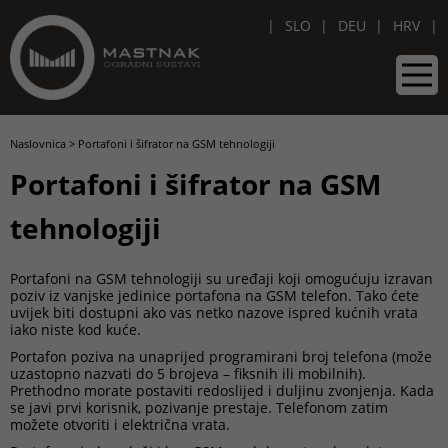
SLO
DEU
HRV
Naslovnica
>
Portafoni i šifrator na GSM tehnologiji
Portafoni i šifrator na GSM
tehnologiji
Portafoni na GSM tehnologiji su uređaji koji omogućuju izravan
poziv iz vanjske jedinice portafona na GSM telefon. Tako ćete
uvijek biti dostupni ako vas netko nazove ispred kućnih vrata
iako niste kod kuće.
Portafon poziva na unaprijed programirani broj telefona (može
uzastopno nazvati do 5 brojeva – fiksnih ili mobilnih).
Prethodno morate postaviti redoslijed i duljinu zvonjenja. Kada
se javi prvi korisnik, pozivanje prestaje. Telefonom zatim
možete otvoriti i električna vrata.