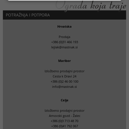
POTRAŽNJA I POTPORA
Hrvatska
Prodaja
+386 (0)31 466 193
lejlak@mastnak.si
Maribor
Izložbeno prodajni prostor
Cesta k Dravi 24
+386 (0)2 46 00 100
info@mastnak.si
Celje
Izložbeno prodajni prostor
Arnovski gozd - Žalec
+386 (0)3 713 48 70
+386 (0)41 792 067