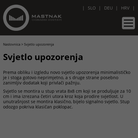
SLO
DEU
HRV
Naslovnica
>
Svjetlo upozorenja
Svjetlo upozorenja
Prema obliku i izgledu novo svjetlo upozorenja minimalističko
je i stoga gotovo neprimjetno, a s druge strane posebno
zanimljiv dodatak koji privlači pažnju.
Svjetlo se montira u stup vrata 8x8 cm koji se produljuje za 10
cm i ima izrezana četiri utora kroz koja prodire svjetlost. U
unutrašnjost se montira klasično, bijelo signalno svjetlo. Stup
odozgo pokriva klasičan poklopac.