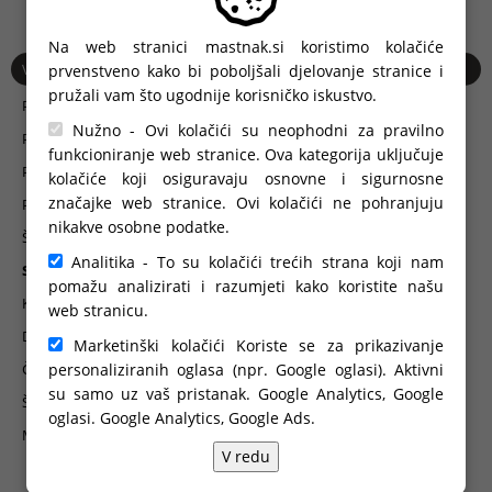
Na web stranici mastnak.si koristimo kolačiće
Višenamjenski stup i ...
prvenstveno kako bi poboljšali djelovanje stranice i
pružali vam što ugodnije korisničko iskustvo.
Pogoni za vrata
Nužno - Ovi kolačići su neophodni za pravilno
Poštanski sandučići
funkcioniranje web stranice. Ova kategorija uključuje
Portafoni i videofoni
kolačiće koji osiguravaju osnovne i sigurnosne
značajke web stranice. Ovi kolačići ne pohranjuju
Portafoni i šifrator na GSM tehnologiji
nikakve osobne podatke.
Šifrator, kanalna tipka, kanalni ključ, radarski prijemnik ...
Analitika - To su kolačići trećih strana koji nam
Svjetlo upozorenja
pomažu analizirati i razumjeti kako koristite našu
Kvake i ručke
web stranicu.
Daljinski upravljači
Marketinški kolačići Koriste se za prikazivanje
personaliziranih oglasa (npr. Google oglasi). Aktivni
Čitač otiska prsta
su samo uz vaš pristanak. Google Analytics, Google
Širokopojasne fotoćelije
oglasi.
Google Analytics, Google Ads
.
Mehanizam koji prepoznaje prepreku prije sudara
V redu