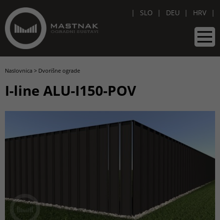
SLO
DEU
HRV
Naslovnica
>
Dvorišne ograde
I-line ALU-I150-POV