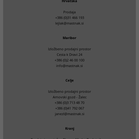
Hrvatska
Prodaja
+386 (0)31 466 193
lejlak@mastnak.si
Maribor
Izložbeno prodajni prostor
Cesta k Dravi 24
+386 (0)2 46 00 100
info@mastnak.si
Celje
Izložbeno prodajni prostor
Arnovski gozd - Žalec
+386 (0)3 713 48 70
+386 (0)41 792 067
janezl@mastnak.si
Kranj