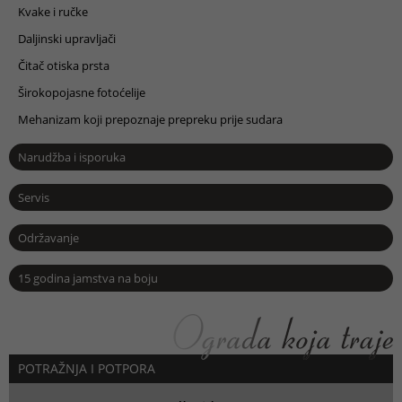
Kvake i ručke
Daljinski upravljači
Čitač otiska prsta
Širokopojasne fotoćelije
Mehanizam koji prepoznaje prepreku prije sudara
Narudžba i isporuka
Servis
Održavanje
15 godina jamstva na boju
POTRAŽNJA I POTPORA