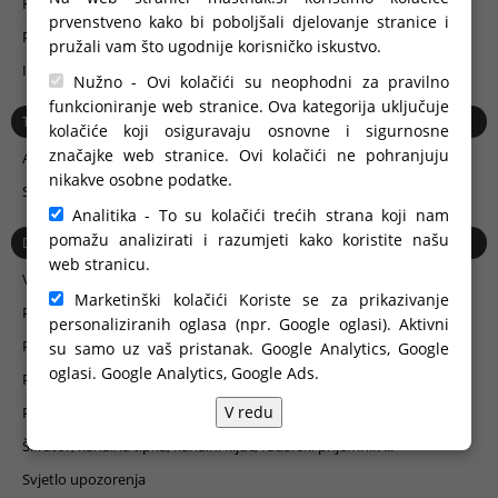
H-LINE
horizontalne ograde
prvenstveno kako bi poboljšali djelovanje stranice i
P-LINE
ograde sa punilom
pružali vam što ugodnije korisničko iskustvo.
I-LINE
Nužno - Ovi kolačići su neophodni za pravilno
funkcioniranje web stranice. Ova kategorija uključuje
TRAŽI PO MATERIJALU...
kolačiće koji osiguravaju osnovne i sigurnosne
značajke web stranice. Ovi kolačići ne pohranjuju
Aluminij
nikakve osobne podatke.
Staklo
Analitika - To su kolačići trećih strana koji nam
pomažu analizirati i razumjeti kako koristite našu
DODACI
web stranicu.
Višenamjenski stup i moduli za pristup
Marketinški kolačići Koriste se za prikazivanje
Pogoni za vrata
personaliziranih oglasa (npr. Google oglasi). Aktivni
Poštanski sandučići
su samo uz vaš pristanak. Google Analytics, Google
oglasi.
Google Analytics, Google Ads
.
Portafoni i videofoni
V redu
Portafoni i šifrator na GSM tehnologiji
Šifrator, kanalna tipka, kanalni ključ, radarski prijemnik ...
Svjetlo upozorenja