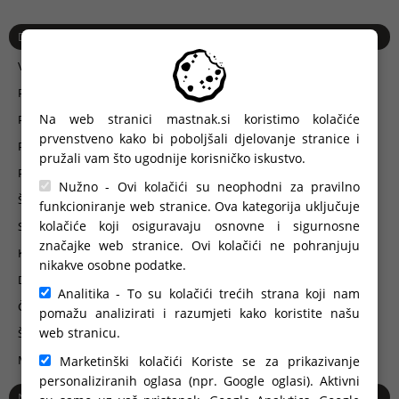
DODACI
Višenamjenski stup i moduli za pristup
Pogoni za vrata
Na web stranici mastnak.si koristimo kolačiće
Poštanski sandučići
prvenstveno kako bi poboljšali djelovanje stranice i
Portafoni i videofoni
pružali vam što ugodnije korisničko iskustvo.
Portafoni i šifrator na GSM tehnologiji
Nužno - Ovi kolačići su neophodni za pravilno
Šifrator, kanalna tipka, kanalni ključ, radarski prijemnik ...
funkcioniranje web stranice. Ova kategorija uključuje
kolačiće koji osiguravaju osnovne i sigurnosne
Svjetlo upozorenja
značajke web stranice. Ovi kolačići ne pohranjuju
Kvake i ručke
nikakve osobne podatke.
Daljinski upravljači
Analitika - To su kolačići trećih strana koji nam
Čitač otiska prsta
pomažu analizirati i razumjeti kako koristite našu
web stranicu.
Širokopojasne fotoćelije
Mehanizam koji prepoznaje prepreku prije sudara
Marketinški kolačići Koriste se za prikazivanje
personaliziranih oglasa (npr. Google oglasi). Aktivni
Narudžba i isporuka