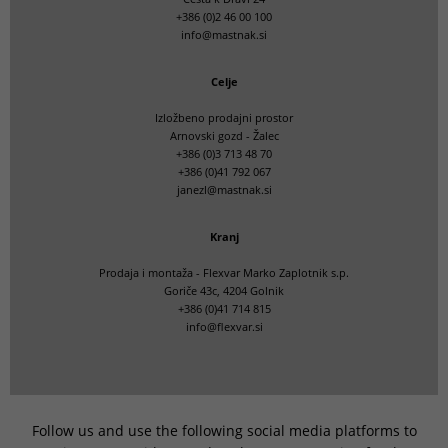
+386 (0)2 46 00 100
info@mastnak.si
Celje
Izložbeno prodajni prostor
Arnovski gozd - Žalec
+386 (0)3 713 48 70
+386 (0)41 792 067
janezl@mastnak.si
Kranj
Prodaja i montaža - Flexvar Marko Zaplotnik s.p.
Goriče 43c, 4204 Golnik
+386 (0)41 714 815
info@flexvar.si
Follow us and use the following social media platforms to