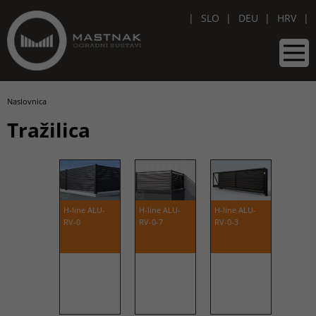
SLO
DEU
HRV
Naslovnica
Tražilica
H-line ALU-
H-line ALU-
H-line ALU-
RV-0
RV-0-7
RV-0-3