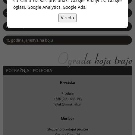
su samo uz vaš pristanak. Google Analytics, Google
oglasi.
Google Analytics, Google Ads
.
Servis
V redu
Održavanje
15 godina jamstva na boju
POTRAŽNJA I POTPORA
Hrvatska
Prodaja
+386 (0)31 466 193
lejlak@mastnak.si
Maribor
Izložbeno prodajni prostor
Cesta k Dravi 24