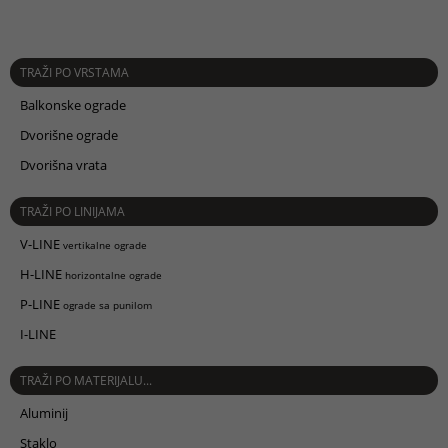
TRAŽI PO VRSTAMA
Balkonske ograde
Dvorišne ograde
Dvorišna vrata
TRAŽI PO LINIJAMA
V-LINE
vertikalne ograde
H-LINE
horizontalne ograde
P-LINE
ograde sa punilom
I-LINE
TRAŽI PO MATERIJALU...
Aluminij
Staklo