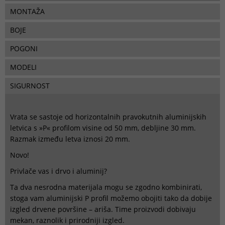
MONTAŽA
BOJE
POGONI
MODELI
SIGURNOST
Vrata se sastoje od horizontalnih pravokutnih aluminijskih
letvica s »P« profilom visine od 50 mm, debljine 30 mm.
Razmak između letva iznosi 20 mm.
Novo!
Privlače vas i drvo i aluminij?
Ta dva nesrodna materijala mogu se zgodno kombinirati,
stoga vam aluminijski P profil možemo obojiti tako da dobije
izgled drvene površine – ariša. Time proizvodi dobivaju
mekan, raznolik i prirodniji izgled.