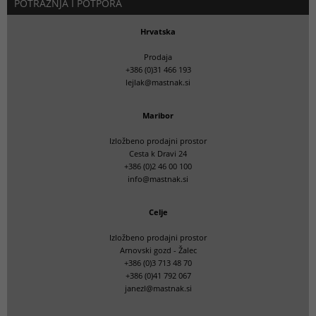
POTRAŽNJA I POTPORA
Hrvatska
Prodaja
+386 (0)31 466 193
lejlak@mastnak.si
Maribor
Izložbeno prodajni prostor
Cesta k Dravi 24
+386 (0)2 46 00 100
info@mastnak.si
Celje
Izložbeno prodajni prostor
Arnovski gozd - Žalec
+386 (0)3 713 48 70
+386 (0)41 792 067
janezl@mastnak.si