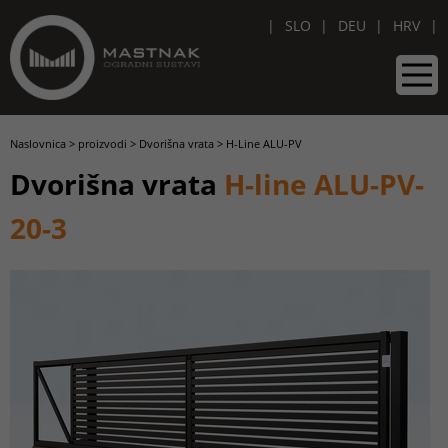
SLO
DEU
HRV
Naslovnica
>
proizvodi
>
Dvorišna vrata
>
H-Line ALU-PV
Dvorišna vrata
H-line ALU-PV-
20-3