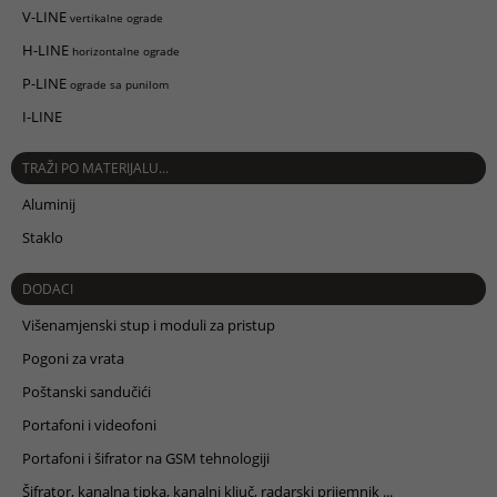
V-LINE
vertikalne ograde
H-LINE
horizontalne ograde
P-LINE
ograde sa punilom
I-LINE
TRAŽI PO MATERIJALU...
Aluminij
Staklo
DODACI
Višenamjenski stup i moduli za pristup
Pogoni za vrata
Poštanski sandučići
Portafoni i videofoni
Portafoni i šifrator na GSM tehnologiji
Šifrator, kanalna tipka, kanalni ključ, radarski prijemnik ...