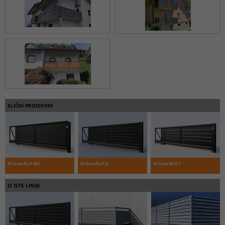
SLIČNI PROIZVODI
H-Line ALU-RV
H-line ALU-S
H-Line ALU-I
IZ ISTE LINIJE