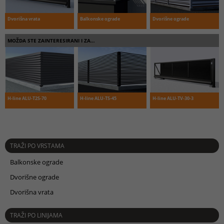
Dvorišna vrata
Balkonske ograde
Dvorišne ograde
MOŽDA STE ZAINTERESIRANI I ZA…
H-line ALU-T2S-70
H-line ALU-TS-45
H-line ALU-TV-30-3
TRAŽI PO VRSTAMA
Balkonske ograde
Dvorišne ograde
Dvorišna vrata
TRAŽI PO LINIJAMA